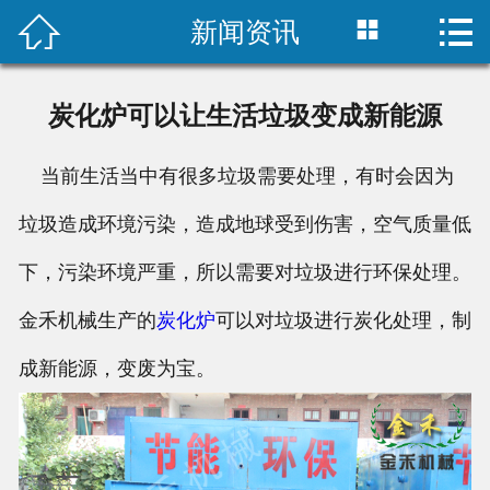



新闻资讯
首页

企业简介
炭化炉可以让生活垃圾变成新能源
炭化炉设备
当前生活当中有很多垃圾需要处理，有时会因为
新闻资讯
垃圾造成环境污染，造成地球受到伤害，空气质量低
成功案例
下，污染环境严重，所以需要对垃圾进行环保处理。
售后服务
金禾机械生产的
炭化炉
可以对垃圾进行炭化处理，制
成新能源，变废为宝。
炭化炉视频
联系方式